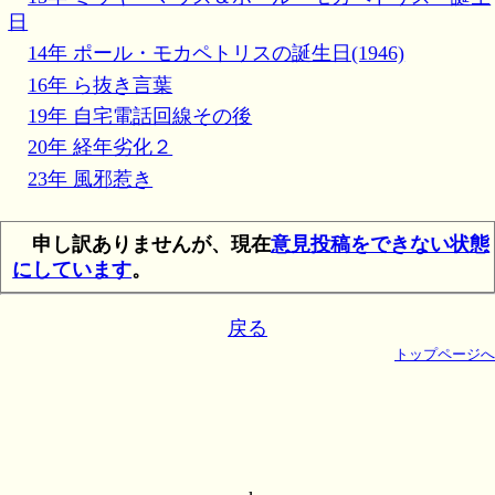
日
14年 ポール・モカペトリスの誕生日(1946)
16年 ら抜き言葉
19年 自宅電話回線その後
20年 経年劣化２
23年 風邪惹き
申し訳ありませんが、現在
意見投稿をできない状態
にしています
。
戻る
トップページへ