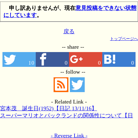
申し訳ありませんが、現在
意見投稿をできない状態
にしています
。
戻る
トップページへ
-- share --
10
0
0
0
-- follow --
- Related Link -
宮本茂 誕生日(1952)【日記 13/11/16】
スーパーマリオとパックランドの関係性について【日
記 15/01/16】
- Reverse Link -