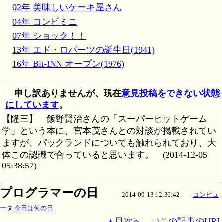
02年 美味しいケーキ屋さん
04年 コンビミニ
07年 ショック！！
13年 エド・ロバーツの誕生日(1941)
16年 Bit-INN オープン(1976)
申し訳ありませんが、現在
意見投稿をできない状態
にしています
。
【隆三】
飯野賢治さんの「スーパーヒットゲーム
学」という本に、宮本茂さんとの対談が掲載されてい
ますが、パックランドについても触れられており、大
体この認識で合っていると思います。
(2014-12-05
05:38:57)
プログラマーの日
2014-09-13 12:36:42
コンピュ
ータ
今日は何の日
▲目次へ
⇒この記事のURL