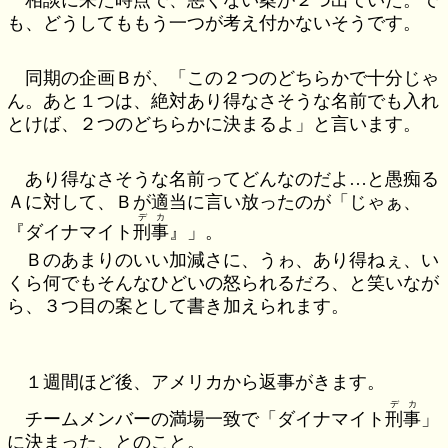
相談に来た時点で、悪くない案が２つ出ていた。で
も、どうしてももう一つが考え付かないそうです。
同期の企画Ｂが、「この２つのどちらかで十分じゃ
ん。あと１つは、絶対あり得なさそうな名前でも入れ
とけば、２つのどちらかに決まるよ」と言います。
あり得なさそうな名前ってどんなのだよ…と愚痴る
Ａに対して、Ｂが適当に言い放ったのが「じゃぁ、
デカ
『ダイナマイト
刑事
』」。
Ｂのあまりのいい加減さに、うゎ、あり得ねぇ、い
くら何でもそんなひどいの怒られるだろ、と笑いなが
ら、３つ目の案として書き加えられます。
１週間ほど後、アメリカから返事がきます。
デカ
チームメンバーの満場一致で「ダイナマイト
刑事
」
に決まった、とのこと。