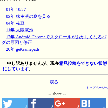
01年 10/27
02年 妹主演の劇を見る
04年 枝豆
11年 太陽電池
17年 Android Chromeでスクロールがおかしくなるバ
グの原因と修正
20年 getGamepads
申し訳ありませんが、現在
意見投稿をできない状態
にしています
。
戻る
トップページへ
-- share --
3
0
0
1