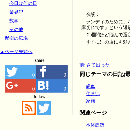
今日は何の日
業界記
余談：
数学
ランディのために、
庫切れです」という返
その他
２週間ほど悩んで選
樫樹の広場
すぐに別の店にも頼
▲ページ先頭へ
-- share --
前: さて困った
同じテーマの日記(最
0
0
歯車
0
0
住まい
-- follow --
家族
関連ページ
本体建築