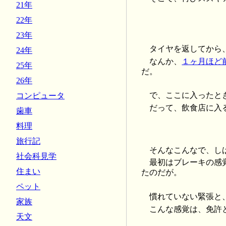
21年
22年
23年
タイヤを返してから
24年
なんか、
１ヶ月ほど
25年
だ。
26年
で、ここに入ったと
コンピュータ
だって、飲食店に入
歯車
料理
旅行記
そんなこんなで、し
社会科見学
最初はブレーキの感覚
住まい
たのだが。
ペット
慣れていない緊張と
家族
こんな感覚は、免許
天文