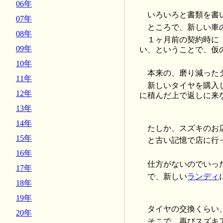
06年
いろいろと書類を書
07年
ところで、新しい車
08年
１ヶ月前の契約時に
09年
い、ということで、仮
10年
本来の、磨り減った
11年
新しいタイヤを購入
12年
に積んだ上で返しに来
13年
14年
たしか、スズキのお
15年
と古い記憶で店に行った
16年
仕方がないのでいっ
17年
で、新しい
ランディ
18年
19年
タイヤの交換くらい
20年
そこで、再びスズキ