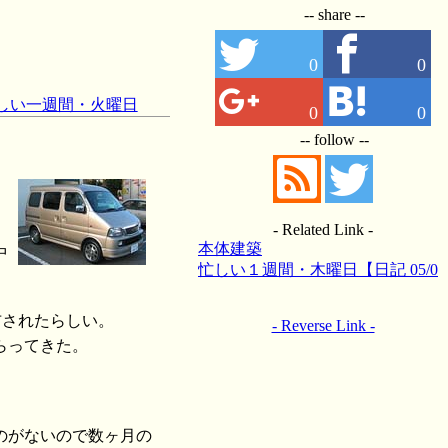
-- share --
0
0
忙しい一週間・火曜日
0
0
-- follow --
- Related Link -
本体建築
中
忙しい１週間・木曜日【日記 05/0
2/18】
布されたらしい。
- Reverse Link -
らってきた。
のがないので数ヶ月の