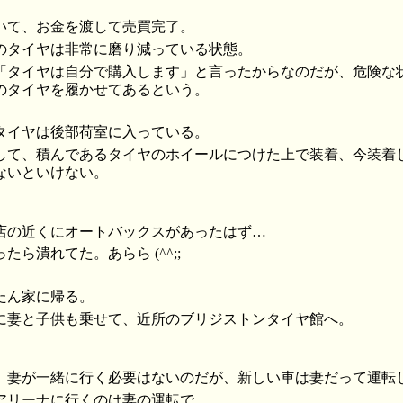
いて、お金を渡して売買完了。
のタイヤは非常に磨り減っている状態。
「タイヤは自分で購入します」と言ったからなのだが、危険な
のタイヤを履かせてあるという。
タイヤは後部荷室に入っている。
して、積んであるタイヤのホイールにつけた上で装着、今装着
ないといけない。
店の近くにオートバックスがあったはず…
ら潰れてた。あらら (^^;;
たん家に帰る。
に妻と子供も乗せて、近所のブリジストンタイヤ館へ。
、妻が一緒に行く必要はないのだが、新しい車は妻だって運転
アリーナに行くのは妻の運転で。