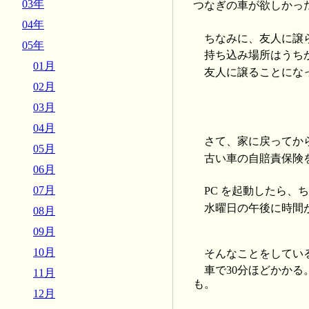
03年
つなぎの車が欲しかっ
04年
ちなみに、友人に譲
05年
持ち込み場所はうち
01月
友人に譲ることにな
02月
03月
04月
さて、家に戻ってか
05月
古い車の自賠責保険
06月
07月
PC を起動したら
水曜日の午後に時間
08月
09月
10月
そんなことをしてい
車で30分ほどかか
11月
も。
12月