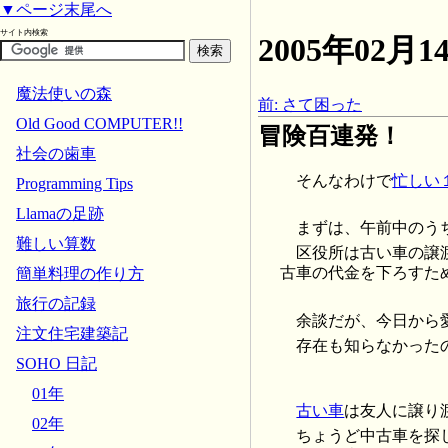
▼ページ末尾へ
サイト内検索
2005年02
魔法使いの森
前: さて困った
Old Good COMPUTER!!
冒険百連発！
社会の歯車
そんなわけで
忙しい
Programming Tips
Llamaの足跡
まずは、午前中のう
難しい算数
区役所は古い車の譲
古車の代金を下ろすた
簡単料理の作り方
旅行の記録
余談だが、今日から
注文住宅建築記
存在も知らなかった
SOHO 日記
01年
古い車
は友人に譲り
02年
ちょうど中古車を探