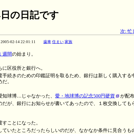
月14日の日記です
次: 
2005-02-14 22:01:11
歯車
住まい
家族
１週間
の始まり。
ちに区役所と銀行へ。
渡手続きのための印鑑証明を取るため、銀行は新しく購入する
めだ。
愛知球博…じゃなかった、
愛・地球博の記念500円硬貨
が配
のだが、銀行にお知らせが書いてあったので、１枚交換しても
渡すことになった。
していたところだったらしいのだが、なかなか条件に見合うも