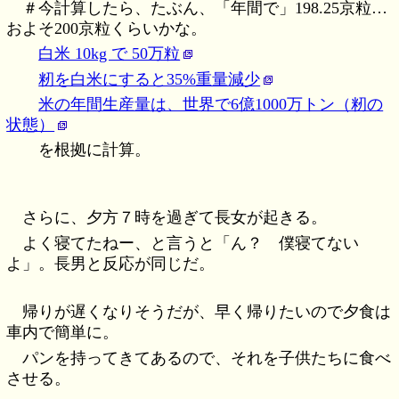
＃今計算したら、たぶん、「年間で」198.25京粒…
およそ200京粒くらいかな。
白米 10kg で 50万粒
籾を白米にすると35%重量減少
米の年間生産量は、世界で6億1000万トン（籾の
状態）
を根拠に計算。
さらに、夕方７時を過ぎて長女が起きる。
よく寝てたねー、と言うと「ん？ 僕寝てない
よ」。長男と反応が同じだ。
帰りが遅くなりそうだが、早く帰りたいので夕食は
車内で簡単に。
パンを持ってきてあるので、それを子供たちに食べ
させる。