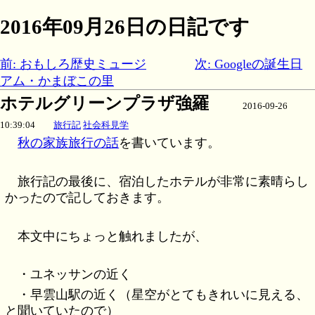
2016年09月26日の日記です
前: おもしろ歴史ミュージ
次: Googleの誕生日
アム・かまぼこの里
ホテルグリーンプラザ強羅
2016-09-26
10:39:04
旅行記
社会科見学
秋の家族旅行の話
を書いています。
旅行記の最後に、宿泊したホテルが非常に素晴らし
かったので記しておきます。
本文中にちょっと触れましたが、
・ユネッサンの近く
・早雲山駅の近く（星空がとてもきれいに見える、
と聞いていたので）