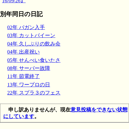
16/09/26】
別年同日の日記
02年 バガン入手
03年 カットパイーン
04年 久しぶりの飲み会
04年 出産祝い
05年 せんべい食いたさ
08年 サーバー故障
11年 節電終了
13年 ワープロの日
22年 スプラ３のフェス
申し訳ありませんが、現在
意見投稿をできない状態
にしています
。