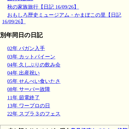
秋の家族旅行【日記 16/09/26】
おもしろ歴史ミュージアム・かまぼこの里【日記
16/09/26】
別年同日の日記
02年 バガン入手
03年 カットパイーン
04年 久しぶりの飲み会
04年 出産祝い
05年 せんべい食いたさ
08年 サーバー故障
11年 節電終了
13年 ワープロの日
22年 スプラ３のフェス