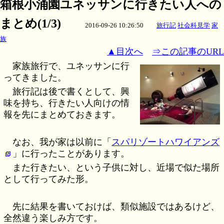
箱根小涌園ユネッサンに行きたい人への
まとめ(1/3)
2016-09-26 10:26:50
旅行記
社会科見学
家
族
▲目次へ
⇒この記事のURL
家族旅行で、ユネッサンに行
ってきました。
旅行記は後で書くとして、興
味を持ち、行きたい人向けの情
報を先にまとめておきます。
なお、我が家は以前に「
スパリゾートハワイアンズ
」に行ったことがあります。
また行きたい、という子供に対し、近場で似た場所
として行ってみた形。
先に結果を書いておけば、類似施設ではあるけど、
全然違う楽しみ方です。