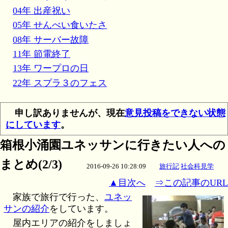
04年 出産祝い
05年 せんべい食いたさ
08年 サーバー故障
11年 節電終了
13年 ワープロの日
22年 スプラ３のフェス
申し訳ありませんが、現在
意見投稿をできない状態
にしています
。
箱根小涌園ユネッサンに行きたい人への
まとめ(2/3)
2016-09-26 10:28:09
旅行記
社会科見学
▲目次へ
⇒この記事のURL
家族で旅行で行った、
ユネッ
サンの紹介
をしています。
屋内エリアの紹介をしましょ