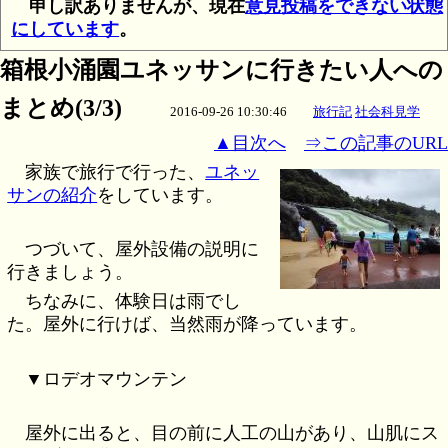
申し訳ありませんが、現在
意見投稿をできない状態
にしています
。
箱根小涌園ユネッサンに行きたい人への
まとめ(3/3)
2016-09-26 10:30:46
旅行記
社会科見学
▲目次へ
⇒この記事のURL
家族で旅行で行った、
ユネッ
サンの紹介
をしています。
つづいて、屋外設備の説明に
行きましょう。
ちなみに、体験日は雨でし
た。屋外に行けば、当然雨が降っています。
▼ロデオマウンテン
屋外に出ると、目の前に人工の山があり、山肌にス