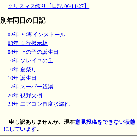
クリスマス飾り【日記 06/11/27】
別年同日の日記
02年 PC再インストール
03年 １行掲示板
08年 上の子の誕生日
10年 ソレイユの丘
10年 夏祭り
10年 誕生日
17年 スーパー銭湯
20年 視野欠損
23年 エアコン再度水漏れ
申し訳ありませんが、現在
意見投稿をできない状態
にしています
。