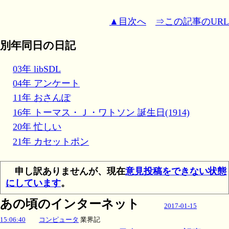
▲目次へ
⇒この記事のURL
別年同日の日記
03年 libSDL
04年 アンケート
11年 おさんぽ
16年 トーマス・Ｊ・ワトソン 誕生日(1914)
20年 忙しい
21年 カセットポン
申し訳ありませんが、現在
意見投稿をできない状態
にしています
。
あの頃のインターネット
2017-01-15
15:06:40
コンピュータ
業界記