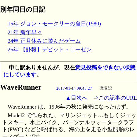
別年同日の日記
15年 ジョン・モークリーの命日(1980)
21年 新年早々
24年 正月休みに遊んだゲーム
26年 【訃報】デビッド・ローゼン
申し訳ありませんが、現在
意見投稿をできない状態
にしています
。
WaveRunner
2017-01-14 09:45:27
業界記
▲目次へ
⇒この記事のURL
WaveRunner は、1996年の秋に発売になったはず。
Model2 で作られた、マリンジェット…もしくジェッ
トスキー、水上バイク、パーソナルウォータークラフ
ト(PWC) などと呼ばれる、海の上を走る小型船舶のレ
ースゲームです。