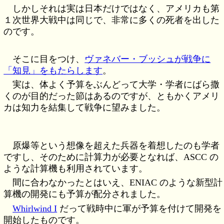
しかしそれは実は日本だけではなく、アメリカも第
１次世界大戦中は同じで、非常に多くの死者を出した
のです。
そこに目をつけ、
ヴァネバー・ブッシュが戦争に
「知見」をもたらします
。
実は、体よく予算をぶんどって大学・学者にばら撒
くのが目的だった節はあるのですが、ともかくアメリ
カは知力を結集して戦争に望みました。
原爆等という想像を超えた兵器を着想したのも学者
ですし、そのために計算力が必要となれば、ASCC の
ような計算機も利用されています。
間に合わなかったとはいえ、ENIAC のような新型計
算機の開発にも予算が配分されました。
Whirlwind I
だって戦時中に軍が予算を付けて開発を
開始したものです。