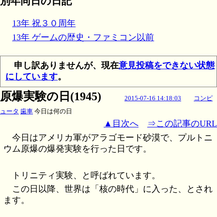
別年同日の日記
13年 祝３０周年
13年 ゲームの歴史・ファミコン以前
申し訳ありませんが、現在
意見投稿をできない状態
にしています
。
原爆実験の日(1945)
2015-07-16 14:18:03
コンピ
ュータ
歯車
今日は何の日
▲目次へ
⇒この記事のURL
今日はアメリカ軍がアラゴモード砂漠で、プルトニ
ウム原爆の爆発実験を行った日です。
トリニティ実験、と呼ばれています。
この日以降、世界は「核の時代」に入った、とされ
ます。