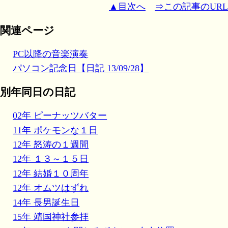
▲目次へ
⇒この記事のURL
関連ページ
PC以降の音楽演奏
パソコン記念日【日記 13/09/28】
別年同日の日記
02年 ピーナッツバター
11年 ポケモンな１日
12年 怒涛の１週間
12年 １３～１５日
12年 結婚１０周年
12年 オムツはずれ
14年 長男誕生日
15年 靖国神社参拝