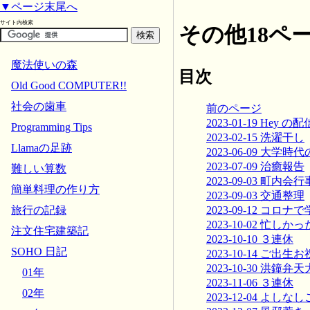
▼ページ末尾へ
サイト内検索
その他18ペ
魔法使いの森
目次
Old Good COMPUTER!!
社会の歯車
前のページ
2023-01-19 Hey の配
Programming Tips
2023-02-15 洗濯干し
Llamaの足跡
2023-06-09 大学
2023-07-09 治癒報告
難しい算数
2023-09-03 町内会行
簡単料理の作り方
2023-09-03 交通整理
2023-09-12 コロ
旅行の記録
2023-10-02 忙しか
注文住宅建築記
2023-10-10 ３連休
SOHO 日記
2023-10-14 ご出生
2023-10-30 洪鐘弁
01年
2023-11-06 ３連休
02年
2023-12-04 よしな