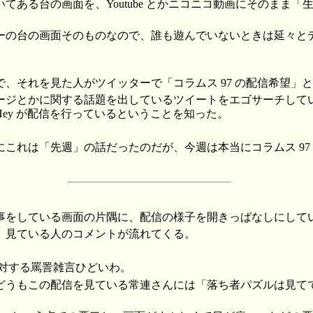
てある台の画面を、Youtube とかニコニコ動画にそのまま「
ーの台の画面そのものなので、誰も遊んでいないときは延々と
、それを見た人がツイッターで「コラムス 97 の配信希望」
ージとかに関する話題を出しているツイートをエゴサーチして
Hey が配信を行っているということを知った。
これは「先週」の話だったのだが、今週は本当にコラムス 97
事をしている画面の片隅に、配信の様子を開きっぱなしにして
、見ている人のコメントが流れてくる。
に対する罵詈雑言ひどいわ。
どうもこの配信を見ている常連さんには「落ち者パズルは見て