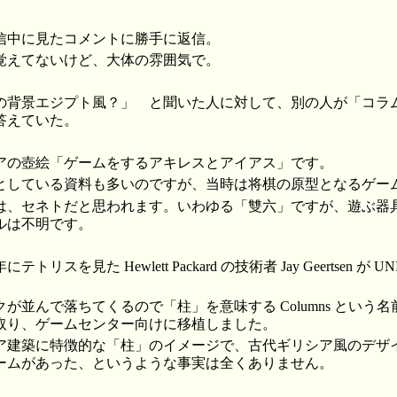
信中に見たコメントに勝手に返信。
覚えてないけど、大体の雰囲気で。
の背景エジプト風？」 と聞いた人に対して、別の人が「コラ
答えていた。
アの壺絵「ゲームをするアキレスとアイアス」です。
している資料も多いのですが、当時は将棋の原型となるゲー
、セネトだと思われます。いわゆる「雙六」ですが、遊ぶ器
ルは不明です。
スを見た Hewlett Packard の技術者 Jay Geertsen が UNI
並んで落ちてくるので「柱」を意味する Columns という
取り、ゲームセンター向けに移植しました。
建築に特徴的な「柱」のイメージで、古代ギリシア風のデザ
ームがあった、というような事実は全くありません。