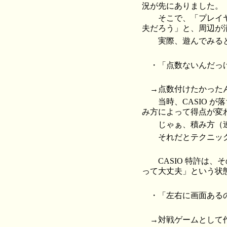
況が先にありました。
そこで、「プレイヤ
夫だろう」と、周辺が
実際、遊んでみると
・「点数ないんだっ
→点数付けたかった
当時、CASIO 
み方によって得点が変
じゃぁ、積み方（連
それだとテクニック
CASIO 特許は、
って大丈夫」という状
・「左右に画面ある
→対戦ゲームとして