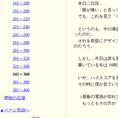
161～180
本日二日目。
「眼が痛い」と言っ
181～200
でも、これを見て「
201～220
221～240
というのも、今の液
ったのだ。
241～260
それを前提にデザイ
261～280
のだろう。
281～300
301～320
しかし…今日は誰も
書いている今は 16
321～340
341～360
いや、ハイスコアを
361～380
その時に僕が見てい
381～400
（基板の電池が切れ
樫樹の広場
もっともその方が「
▲ページ先頭へ
-- share --