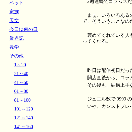
2週連続でコラムス
ペット
家族
まぁ、いろいろある
天文
で、そういうことなの
今日は何の日
褒めてくれている人
業界記
ってくれる。
数学
その他
1～20
昨日は配信初日だっ
21～40
開店直後から、コラム
41～60
その後も、結構上手
61～80
ジュエル数で 999
81～100
いや、カンストプレ
101～120
121～140
141～160