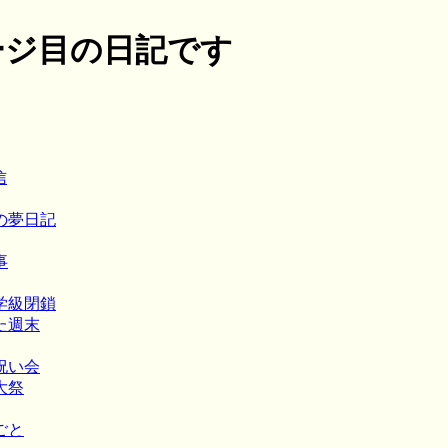
ージ目の日記です
信
時代の夢日記
事
ナで学級閉鎖
った週末
お祝い会
天大祭
しごと