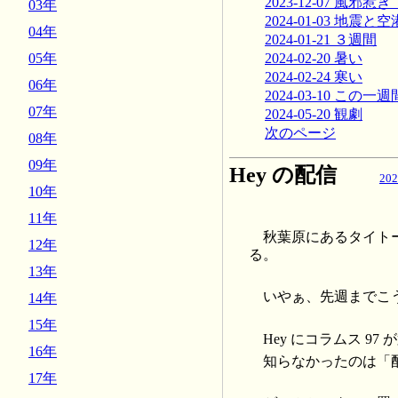
2023-12-07 風邪惹
03年
2024-01-03 地震と
04年
2024-01-21 ３週間
2024-02-20 暑い
05年
2024-02-24 寒い
06年
2024-03-10 この一週
07年
2024-05-20 観劇
次のページ
08年
09年
Hey の配信
202
10年
11年
秋葉原にあるタイトー
12年
る。
13年
いやぁ、先週までこ
14年
15年
Hey にコラムス 9
16年
知らなかったのは「
17年