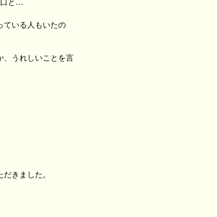
悪口と…
っている人もいたの
か、うれしいことを言
ただきました。