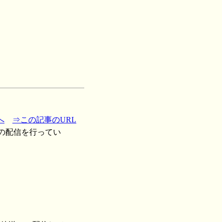
へ
⇒この記事のURL
 の配信を行ってい