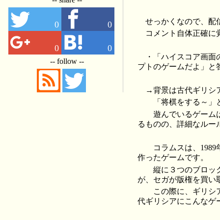
せっかくなので、配
0
0
コメント自体正確に
0
0
・「ハイスコア画面
-- follow --
プトのゲームだよ」と
→背景は古代ギリシ
「将棋をする～」と
遊んでいるゲームは
るものの、詳細なルー
コラムスは、1989年にテトリ
作ったゲームです。
縦に３つのブロックが
が、セガが版権を買い
この際に、ギリシア
代ギリシアにこんなゲ