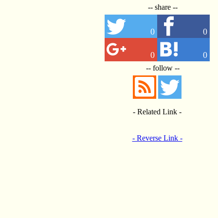
-- share --
0
0
0
0
-- follow --
- Related Link -
- Reverse Link -