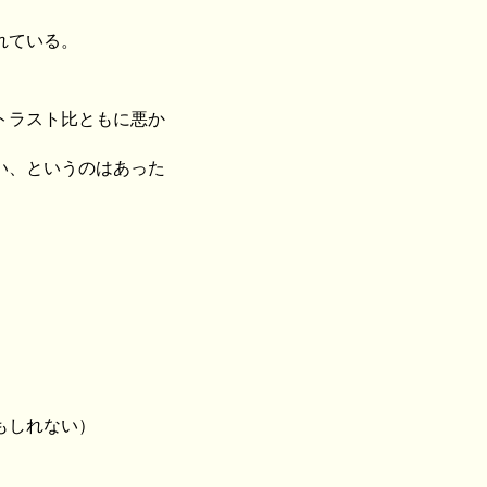
れている。
トラスト比ともに悪か
い、というのはあった
。
もしれない）