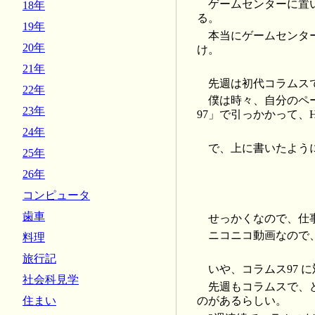
ゲームセンターに置い
18年
る。
19年
本当にゲームセンタ
20年
け。
21年
先週は初代コラムスで
22年
僕は時々、自分のペ
23年
97」で引っかかって、
24年
で、上に書いたように
25年
26年
コンピュータ
歯車
せっかくなので、仕
ニコニコ動画なので
料理
旅行記
いや、コラムス97 
社会科見学
先週もコラムスで、
のがあるらしい。
住まい