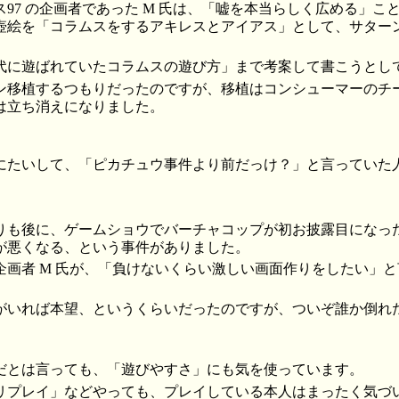
97 の企画者であった M 氏は、「嘘を本当らしく広める」こ
壺絵を「コラムスをするアキレスとアイアス」として、サター
に遊ばれていたコラムスの遊び方」まで考案して書こうとし
移植するつもりだったのですが、移植はコンシューマーのチ
は立ち消えになりました。
にたいして、「ピカチュウ事件より前だっけ？」と言っていた
も後に、ゲームショウでバーチャコップが初お披露目になっ
が悪くなる、という事件がありました。
画者 M 氏が、「負けないくらい激しい画面作りをしたい」
いれば本望、というくらいだったのですが、ついぞ誰か倒れ
とは言っても、「遊びやすさ」にも気を使っています。
プレイ」などやっても、プレイしている本人はまったく気づ