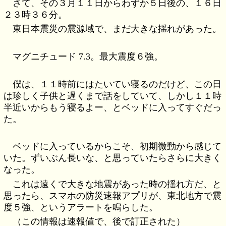
さて、その３月１１日からわずか５日後の、１６日
２３時３６分。
東日本震災の震源域で、まだ大きな揺れがあった。
マグニチュード 7.3。最大震度６強。
僕は、１１時前にはたいてい寝るのだけど、この日
は珍しく子供と遅くまで話をしていて、しかし１１時
半近いからもう寝るよー、とベッドに入ってすぐだっ
た。
ベッドに入っているからこそ、初期微動から感じて
いた。ずいぶん長いな、と思っていたらさらに大きく
なった。
これは遠くで大きな地震があった時の揺れ方だ、と
思ったら、スマホの防災速報アプリが、東北地方で震
度５強、というアラートを鳴らした。
（この情報は速報値で、後で訂正された）