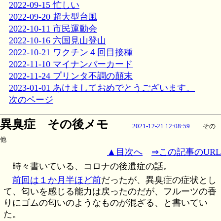
2022-09-15 忙しい
2022-09-20 超大型台風
2022-10-11 市民運動会
2022-10-16 六国見山登山
2022-10-21 ワクチン４回目接種
2022-11-10 マイナンバーカード
2022-11-24 プリンタ不調の顛末
2023-01-01 あけましておめでとうございます。
次のページ
異臭症 その後メモ
2021-12-21 12:08:59
その
他
▲目次へ
⇒この記事のURL
時々書いている、コロナの後遺症の話。
前回は１か月半ほど前
だったが、異臭症の症状とし
て、匂いを感じる能力は戻ったのだが、フルーツの香
りにゴムの匂いのようなものが混ざる、と書いてい
た。