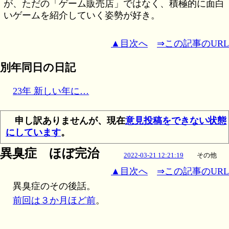
が、ただの「ゲーム販売店」ではなく、積極的に面白
いゲームを紹介していく姿勢が好き。
▲目次へ
⇒この記事のURL
別年同日の日記
23年 新しい年に…
申し訳ありませんが、現在
意見投稿をできない状態
にしています
。
異臭症 ほぼ完治
2022-03-21 12:21:19
その他
▲目次へ
⇒この記事のURL
異臭症のその後話。
前回は３か月ほど前
。