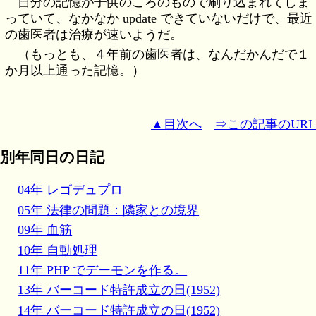
自分の記憶が子供のころのもので刷り込まれてしま
っていて、なかなか update できていないだけで、最近
の歯医者は治療が速いようだ。
（もっとも、４年前の歯医者は、なんだかんだで１
か月以上通った記憶。）
▲目次へ
⇒この記事のURL
別年同日の日記
04年 レゴデュプロ
05年 法律の問題：隣家との境界
09年 血筋
10年 自動処理
11年 PHP でデーモンを作る。
13年 バーコード特許成立の日(1952)
14年 バーコード特許成立の日(1952)