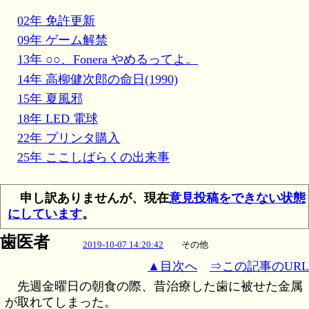
02年 免許更新
09年 ゲーム解禁
13年 ○○、Fonera やめるってよ。
14年 高柳健次郎の命日(1990)
15年 夏風邪
18年 LED 電球
22年 プリンタ購入
25年 ここしばらくの出来事
申し訳ありませんが、現在
意見投稿をできない状態
にしています
。
歯医者
2019-10-07 14:20:42
その他
▲目次へ
⇒この記事のURL
先週金曜日の朝食の際、昔治療した歯に被せた金属
が取れてしまった。