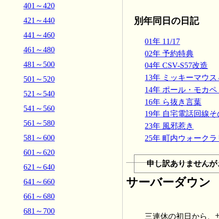
401～420
別年同日の日記
421～440
441～460
01年 11/17
461～480
02年 予約特典
481～500
04年 CSV-S57改造
13年 ミッキーマウ
501～520
14年 ポール・モカペト
521～540
16年 ら抜き言葉
541～560
19年 自宅電話回線
561～580
23年 風邪惹き
581～600
25年 町内ウォーク
601～620
申し訳ありませんが
621～640
サーバーダウン
641～660
661～680
681～700
三連休の初日から、