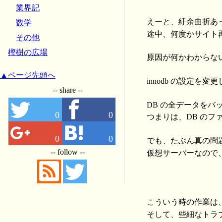
業界記
えーと、紆余曲折あ
数学
途中、何度かサイト
その他
樫樹の広場
原因が何かわからな
▲ページ先頭へ
innodb の設定
-- share --
DB の全データを
0
0
つまりは、DB の
0
0
でも、たぶん真の問
-- follow --
仮想サーバーなので
こういう時の作業は
そして、些細なトラ