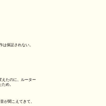
動作は保証されない。
変えたのに、ルーター
たため。
 音が聞こえてきて、