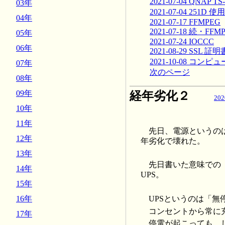
2021-07-04 QNAP T
03年
2021-07-04 251D
04年
2021-07-17 FFMPEG
2021-07-18 続・FFM
05年
2021-07-24 IOCCC
06年
2021-08-29 SSL 証明
2021-10-08 コ
07年
次のページ
08年
09年
経年劣化２
202
10年
11年
先日、電源というの
12年
年劣化で壊れた。
13年
先日書いた意味での
14年
UPS。
15年
UPSというのは「
16年
コンセントから常に充
17年
停電が起こっても、し