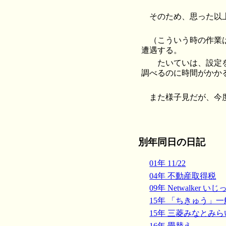
そのため、思った以
（こういう時の作業
遭遇する。
たいていは、設定を
調べるのに時間がかか
また様子見だが、今
別年同日の日記
01年 11/22
04年 不動産取得税
09年 Netwalker 
15年 「ちきゅう」
15年 三菱みなとみ
16年 畳替え