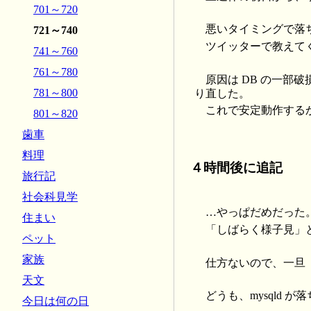
701～720
悪いタイミングで落
721～740
ツイッターで教えて
741～760
761～780
原因は DB の一
781～800
り直した。
これで安定動作する
801～820
歯車
料理
４時間後に追記
旅行記
社会科見学
…やっぱだめだった
住まい
「しばらく様子見」
ペット
家族
仕方ないので、一旦
天文
どうも、mysqld 
今日は何の日