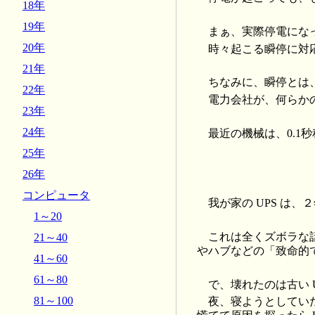
18年
19年
まぁ、実際停電にな
20年
時々起こる瞬停に対
21年
ちなみに、瞬停とは、
22年
電力会社が、何らか
23年
24年
最近の機械は、0.
25年
26年
コンピュータ
我が家の UPS は、
1～20
これは全くズボラな
21～40
やハブなどの「致命的
41～60
61～80
で、壊れたのは古い U
81～100
夜、寝ようとしていた