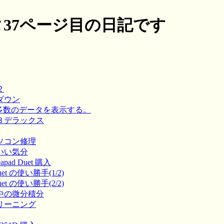
37ページ目の日記です
２
ーダウン
TMLで多数のデータを表示する。
ミン３デラックス
トパソコン修理
積分いい気分
deapad Duet 購入
 Duet の使い勝手(1/2)
 Duet の使い勝手(2/2)
しの中の微分積分
ドクリーニング