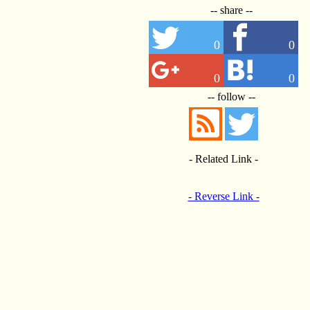
-- share --
0
0
0
0
-- follow --
- Related Link -
- Reverse Link -