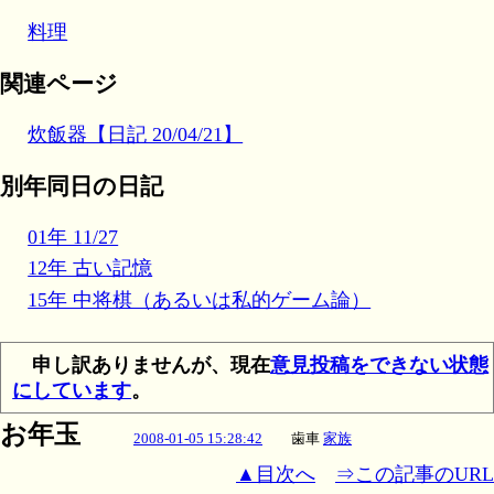
料理
関連ページ
炊飯器【日記 20/04/21】
別年同日の日記
01年 11/27
12年 古い記憶
15年 中将棋（あるいは私的ゲーム論）
申し訳ありませんが、現在
意見投稿をできない状態
にしています
。
お年玉
2008-01-05 15:28:42
歯車
家族
▲目次へ
⇒この記事のURL