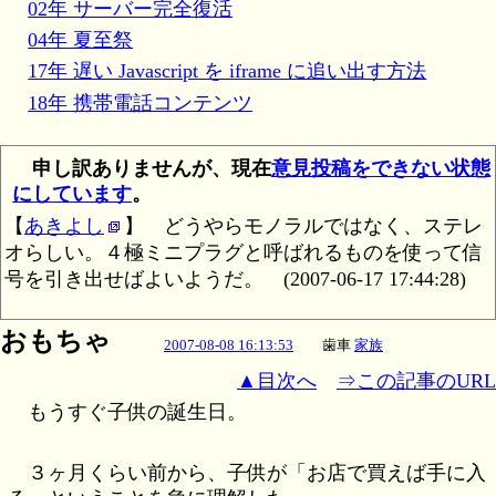
02年 サーバー完全復活
04年 夏至祭
17年 遅い Javascript を iframe に追い出す方法
18年 携帯電話コンテンツ
申し訳ありませんが、現在
意見投稿をできない状態
にしています
。
【
あきよし
】
どうやらモノラルではなく、ステレ
オらしい。４極ミニプラグと呼ばれるものを使って信
号を引き出せばよいようだ。
(2007-06-17 17:44:28)
おもちゃ
2007-08-08 16:13:53
歯車
家族
▲目次へ
⇒この記事のURL
もうすぐ子供の誕生日。
３ヶ月くらい前から、子供が「お店で買えば手に入