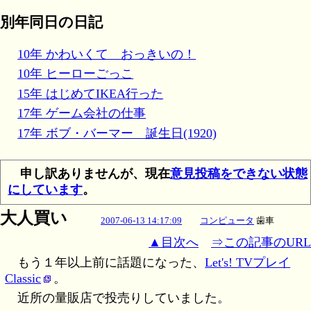
別年同日の日記
10年 かわいくて おっきいの！
10年 ヒーローごっこ
15年 はじめてIKEA行った
17年 ゲーム会社の仕事
17年 ボブ・バーマー 誕生日(1920)
申し訳ありませんが、現在
意見投稿をできない状態
にしています
。
大人買い
2007-06-13 14:17:09
コンピュータ
歯車
▲目次へ
⇒この記事のURL
もう１年以上前に話題になった、
Let's! TVプレイ
Classic
。
近所の量販店で投売りしていました。