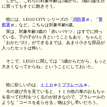
しかし、これらの対象年齢は2歳から。3歳の誕生日
に買ってもすぐに飽きそう。
他には、LEGO CITY シリーズの「
消防署
」「
警
察署
」など。こちらは対象年齢6歳。
実は、対象年齢3歳の「赤いバケツ」はすでに持っ
ている。下の子が3ヶ月ということもあり、ちゃんと
「おかたづけ」ができるまでは、あまり小さな部品が
入ったセットは怖い。
そこで、LEGO に関しては「5歳からだから、もっと
大きくなってからね」ということにしておいた。
他に欲しいのは、
トミカ
と
プラレール
。
今の遊び方を見ていると、トミカ他の車のおもちゃ
を並べて行列をつくるのが好きなので、プラレールの
ような「コースを走らせる」物は少し早いだろう。