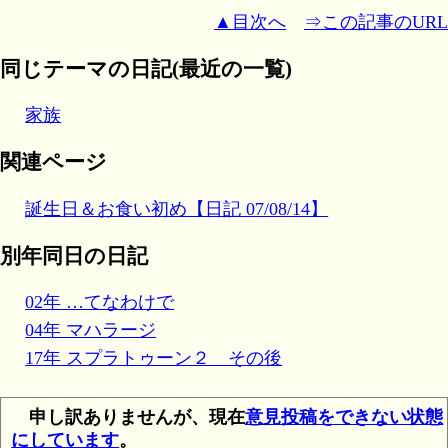
▲目次へ
⇒この記事のURL
同じテーマの日記(最近の一覧)
家族
関連ページ
誕生日＆お食い初め【日記 07/08/14】
別年同日の日記
02年 …てなわけで
04年 マハラージ
17年 スプラトゥーン２ その後
申し訳ありませんが、現在
意見投稿をできない状態
にしています
。