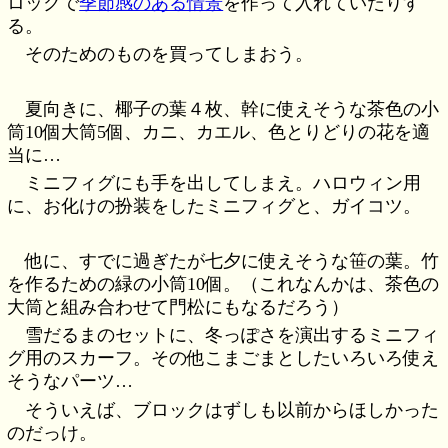
ロックで
季節感のある情景
を作って入れていたりす
る。
そのためのものを買ってしまおう。
夏向きに、椰子の葉４枚、幹に使えそうな茶色の小
筒10個大筒5個、カニ、カエル、色とりどりの花を適
当に…
ミニフィグにも手を出してしまえ。ハロウィン用
に、お化けの扮装をしたミニフィグと、ガイコツ。
他に、すでに過ぎたが七夕に使えそうな笹の葉。竹
を作るための緑の小筒10個。（これなんかは、茶色の
大筒と組み合わせて門松にもなるだろう）
雪だるまのセットに、冬っぽさを演出するミニフィ
グ用のスカーフ。その他こまごまとしたいろいろ使え
そうなパーツ…
そういえば、ブロックはずしも以前からほしかった
のだっけ。