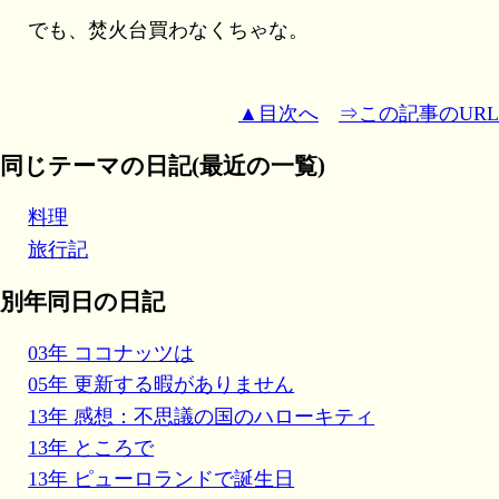
でも、焚火台買わなくちゃな。
▲目次へ
⇒この記事のURL
同じテーマの日記(最近の一覧)
料理
旅行記
別年同日の日記
03年 ココナッツは
05年 更新する暇がありません
13年 感想：不思議の国のハローキティ
13年 ところで
13年 ピューロランドで誕生日